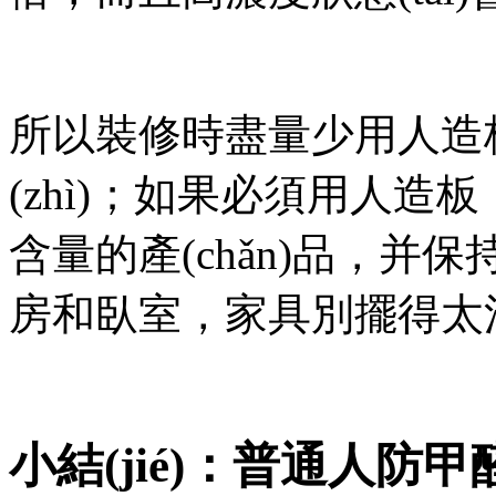
所以裝修時盡量少用人造板家
(zhì)；如果必須用人造板
含量的產(chǎn)品，并保持
房和臥室，家具別擺得太滿
小結(jié)：普通人防