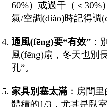
60%）或過干（＜30
氣/空調(diào)時記得調(d
通風(fēng)要“有效”
：
風(fēng)扇，冬
孔”。
家具別塞太滿
：房間里
體積的1/3，尤其是