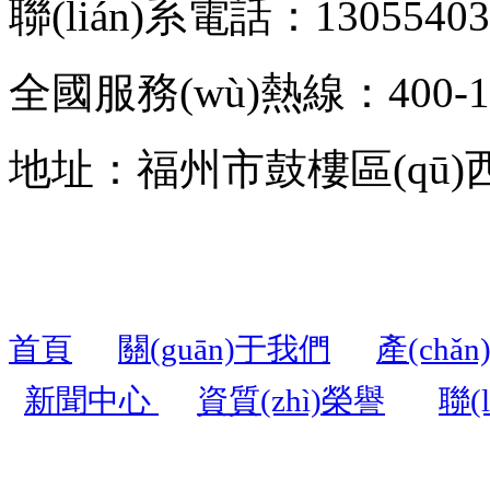
聯(lián)系電話：13055403
全國服務(wù)熱線：400-17
地址：福州市鼓樓區(qū)西二
首頁
關(guān)于我們
產(chǎ
新聞中心
資質(zhì)榮譽
聯(
聯(lián)系人：周先生